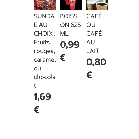
SUNDA
BOISS
CAFÉ
E AU
ON 625
OU
CHOIX :
ML
CAFÉ
Fruits
AU
0,99
rouges,
LAIT
€
caramel
0,80
ou
€
chocola
t
1,69
€