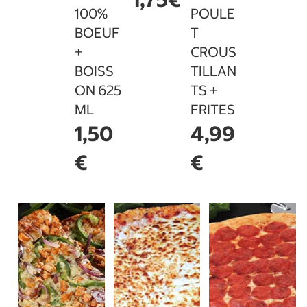
100%
POULE
BOEUF
T
+
CROUS
BOISS
TILLAN
ON 625
TS +
ML
FRITES
1,50
4,99
€
€