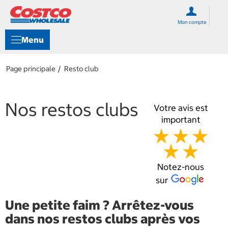
S
S
k
k
Mon compte
i
i
p
p
Menu
t
t
o
o
c
n
Page principale
Resto club
o
a
n
v
t
i
e
g
Nos restos clubs
Votre avis est
n
a
important
t
t
i
o
n
m
Notez-nous
e
n
sur
u
Une petite faim ? Arrêtez-vous
dans nos restos clubs après vos